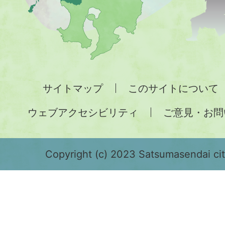
地
図。
九
州
全
サイトマップ
このサイトについて
土
ウェブアクセシビリティ
ご意見・お問
が
緑
色
Copyright (c) 2023 Satsumasendai city
で
表
示