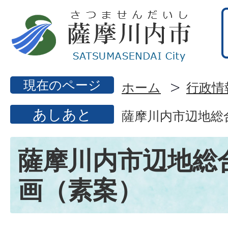
現在のページ
ホーム
行政情
あしあと
薩摩川内市辺地総
薩摩川内市辺地総
画（素案）