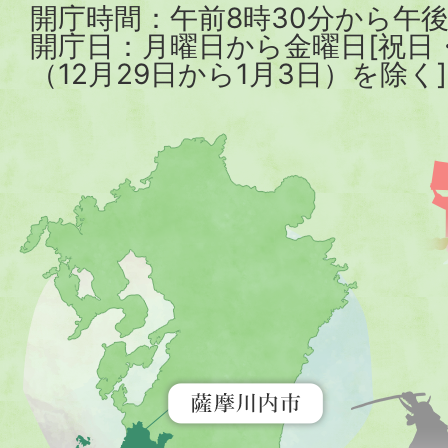
開庁時間：午前8時30分から午後
開庁日：月曜日から金曜日[祝日
（12月29日から1月3日）を除く]
薩
摩
川
内
市
を
示
す