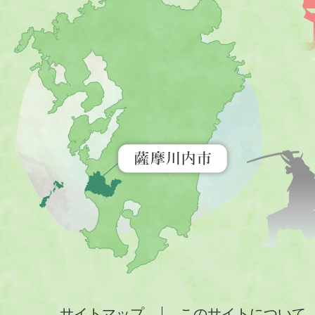
摩
川
内
市
を
示
す
地
図。
九
州
全
サイトマップ
このサイトについて