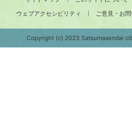
土
ウェブアクセシビリティ
ご意見・お問
が
緑
色
Copyright (c) 2023 Satsumasendai city
で
表
示
さ
れ
て
お
り、