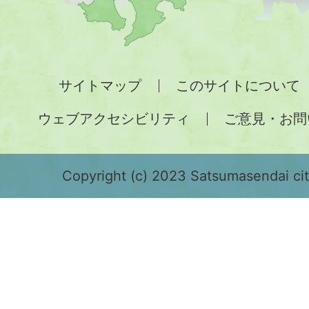
九
州
全
サイトマップ
このサイトについて
土
ウェブアクセシビリティ
ご意見・お問
が
緑
色
Copyright (c) 2023 Satsumasendai city
で
表
示
さ