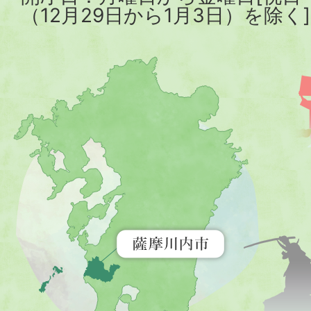
（12月29日から1月3日）を除く]
薩
摩
川
内
市
を
示
す
地
図。