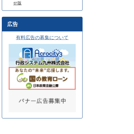
せ版
広告
有料広告の募集について