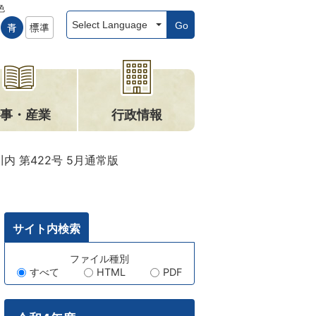
色
Go
事・産業
行政情報
内 第422号 5月通常版
サイト内検索
キ
ファイル種別
すべて
HTML
PDF
ー
ワ