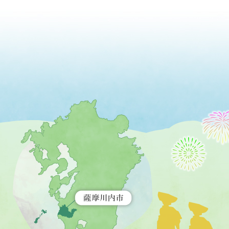
薩
摩
川
内
市
を
示
す
地
図。
九
州