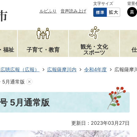
文字サイズ
背景
ルビふり
音声読み上げ
観光・文化
・福祉
子育て・教育
仕
スポーツ
広聴広報（広報）
広報薩摩川内
令和4年度
広報薩摩川
号 5月通常版
号 5月通常版
更新日：2023年03月27日