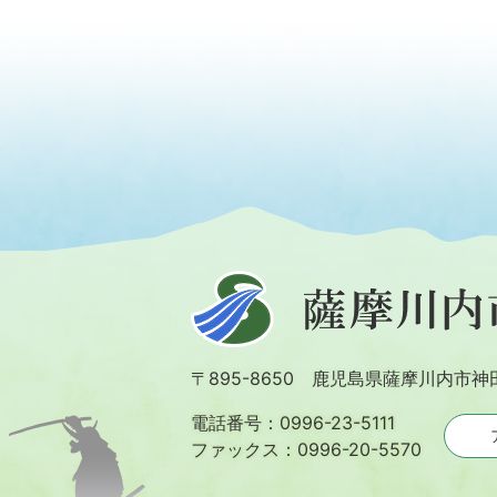
薩
摩
川
〒895-8650 鹿児島県薩摩川内市神
内
市
電話番号：0996-23-5111
ファックス：0996-20-5570