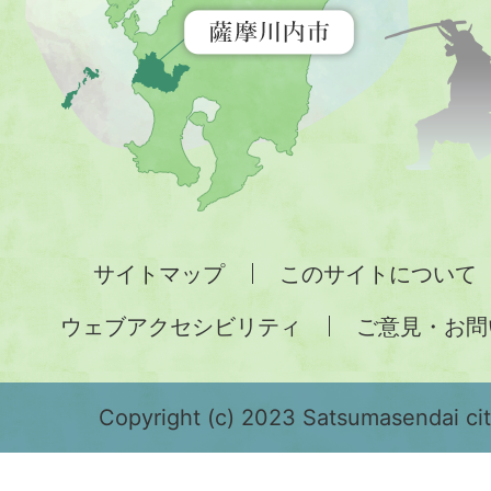
示
す
地
図。
九
州
全
サイトマップ
このサイトについて
土
ウェブアクセシビリティ
ご意見・お問
が
緑
色
Copyright (c) 2023 Satsumasendai city
で