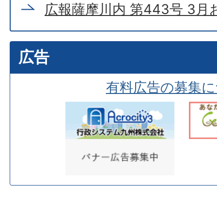
広報薩摩川内 第443号 3
広告
有料広告の募集に