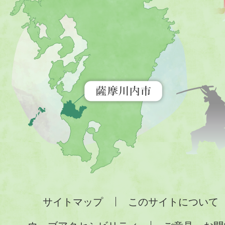
川
内
市
を
示
す
地
図。
九
州
全
サイトマップ
このサイトについて
土