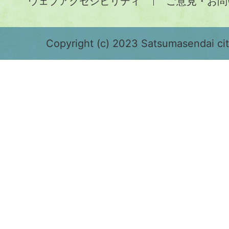
ウェブアクセシビリティ
ご意見・お問
が
緑
色
Copyright (c) 2023 Satsumasendai city
で
表
示
さ
れ
て
お
り、
鹿