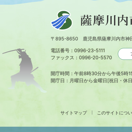
薩
摩
川
〒895-8650 鹿児島県薩摩川内市神
内
市
電話番号：0996-23-5111
ファックス：0996-20-5570
開庁時間：午前8時30分から午後5時1
開庁日：月曜日から金曜日[祝日・休
サイトマップ
このサイトにつ