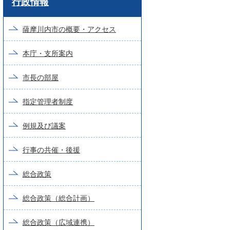
行政情報
ー
ド
薩摩川内市の概要・アクセス
検
本庁・支所案内
索
市長の部屋
指定管理者制度
例規及び議案
行事の共催・後援
総合政策
総合政策（総合計画）
総合政策（広域連携）