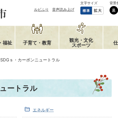
文字サイズ
背景
ルビふり
音声読み上げ
観光・文化
・福祉
子育て・教育
仕
スポーツ
SDGｓ・カーボンニュートラル
ニュートラル
エネルギー