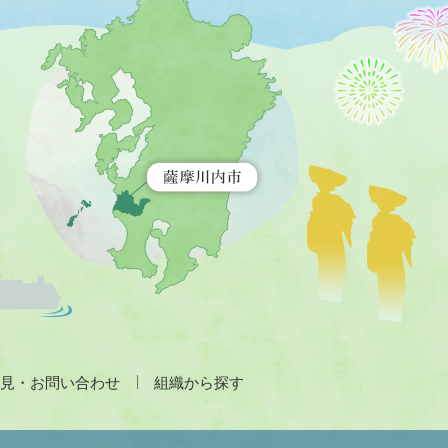
摩
川
内
市
を
示
す
地
図。
九
州
全
土
が
緑
色
で
見・お問い合わせ
組織から探す
表
示
さ