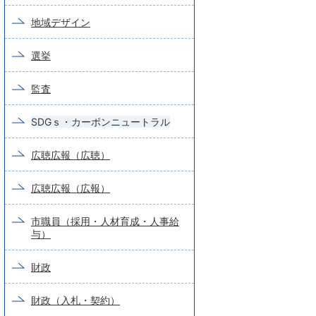
地域デザイン
選挙
監査
SDGｓ・カーボンニュートラル
広聴広報（広聴）
広聴広報（広報）
市職員（採用・人材育成・人事給
与）
財政
財政（入札・契約）