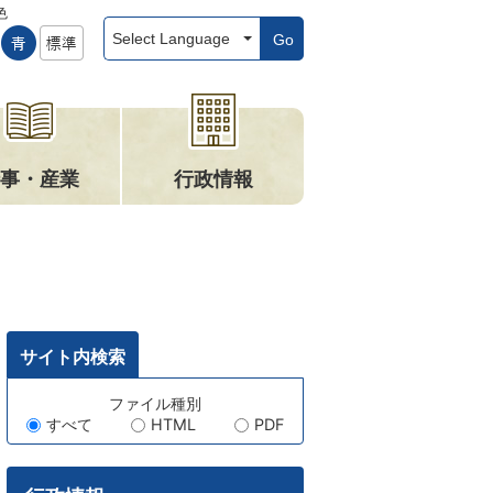
色
Go
事・産業
行政情報
サイト内検索
キ
ファイル種別
すべて
HTML
PDF
ー
ワ