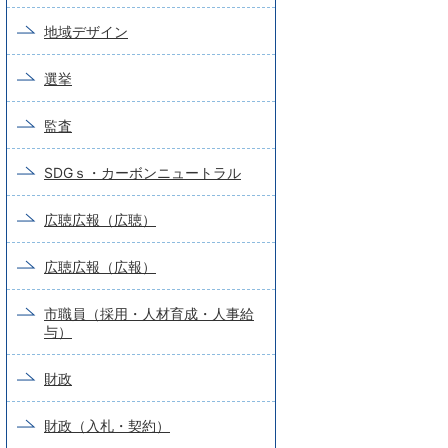
地域デザイン
選挙
監査
SDGｓ・カーボンニュートラル
広聴広報（広聴）
広聴広報（広報）
市職員（採用・人材育成・人事給
与）
財政
財政（入札・契約）