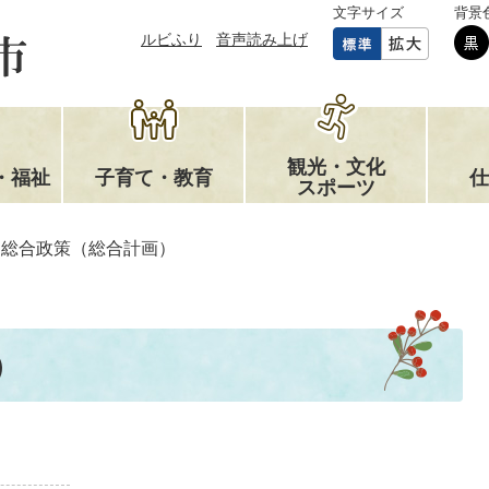
文字サイズ
背景
ルビふり
音声読み上げ
観光・文化
・福祉
子育て・教育
仕
スポーツ
総合政策（総合計画）
）