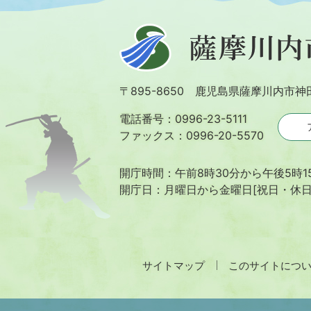
薩
摩
川
〒895-8650 鹿児島県薩摩川内市神
内
市
電話番号：0996-23-5111
ファックス：0996-20-5570
開庁時間：午前8時30分から午後5時1
開庁日：月曜日から金曜日[祝日・休
サイトマップ
このサイトにつ