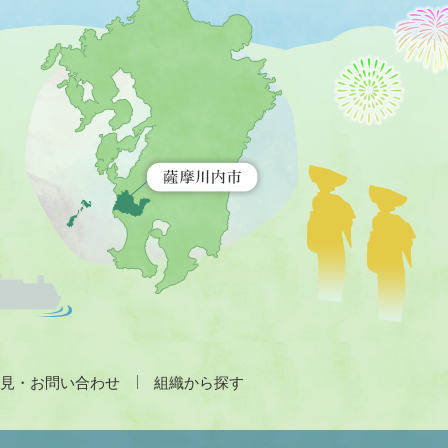
摩
川
内
市
を
示
す
地
図。
九
州
全
土
が
緑
色
で
見・お問い合わせ
組織から探す
表
示
さ