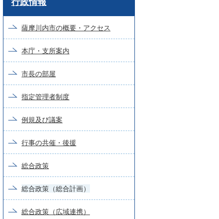
行政情報
ー
ド
薩摩川内市の概要・アクセス
検
本庁・支所案内
索
市長の部屋
指定管理者制度
例規及び議案
行事の共催・後援
総合政策
総合政策（総合計画）
総合政策（広域連携）