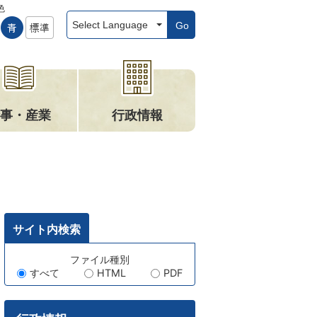
色
Go
事・産業
行政情報
サイト内検索
キ
ファイル種別
すべて
HTML
PDF
ー
ワ