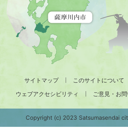
示
す
地
図。
九
州
全
サイトマップ
このサイトについて
土
ウェブアクセシビリティ
ご意見・お問
が
緑
色
Copyright (c) 2023 Satsumasendai city