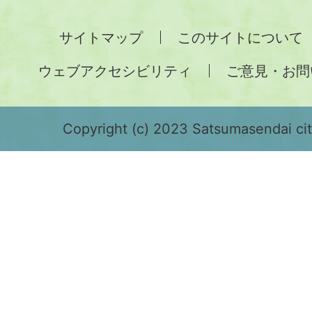
全
サイトマップ
このサイトについて
土
ウェブアクセシビリティ
ご意見・お問
が
緑
色
Copyright (c) 2023 Satsumasendai city
で
表
示
さ
れ
て