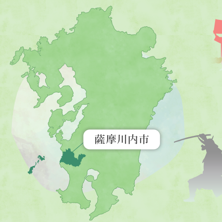
薩
摩
川
内
市
を
示
す
地
図。
九
州