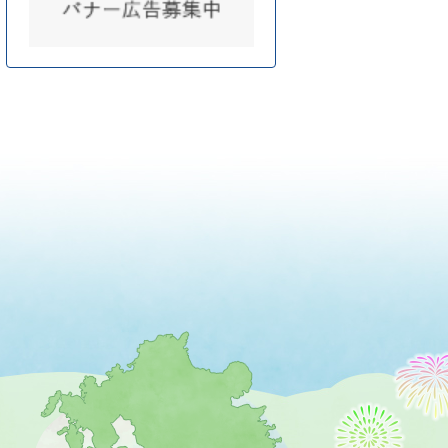
薩
摩
川
内
市