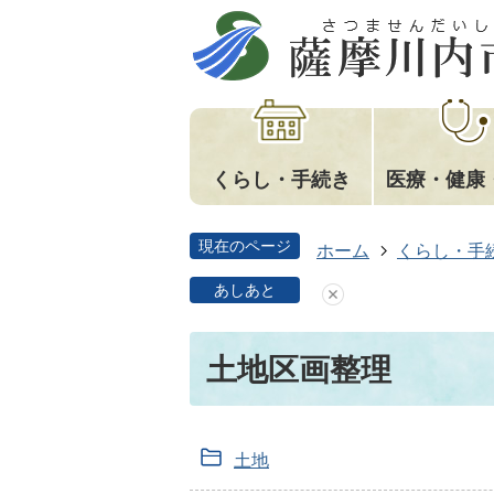
くらし・手続き
医療・健康
現在のページ
ホーム
くらし・手
あしあと
土地区画整理
土地