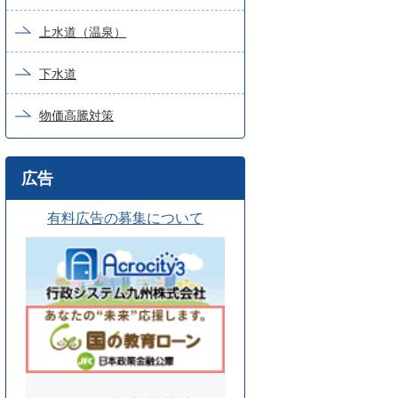
上水道（温泉）
下水道
物価高騰対策
広告
有料広告の募集について