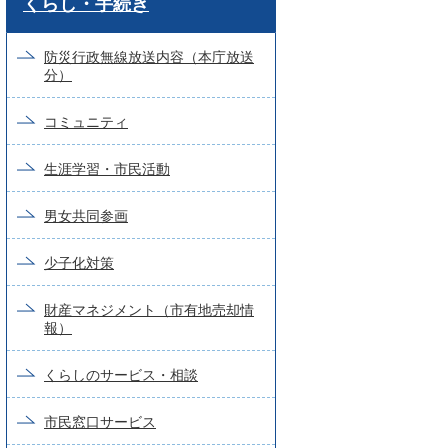
くらし・手続き
ー
ド
防災行政無線放送内容（本庁放送
分）
検
索
コミュニティ
生涯学習・市民活動
男女共同参画
少子化対策
財産マネジメント（市有地売却情
報）
くらしのサービス・相談
市民窓口サービス