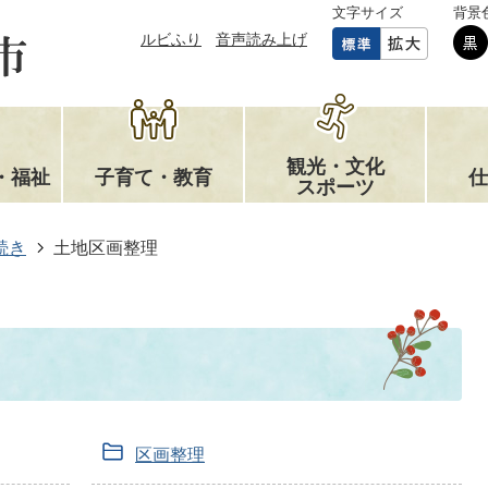
文字サイズ
背景
ルビふり
音声読み上げ
観光・文化
・福祉
子育て・教育
仕
スポーツ
続き
土地区画整理
区画整理