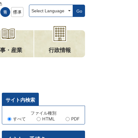
色
Go
事・産業
行政情報
サイト内検索
キ
ファイル種別
すべて
HTML
PDF
ー
ワ