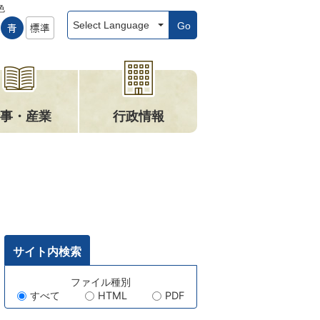
色
Go
事・産業
行政情報
サイト内検索
キ
ファイル種別
すべて
HTML
PDF
ー