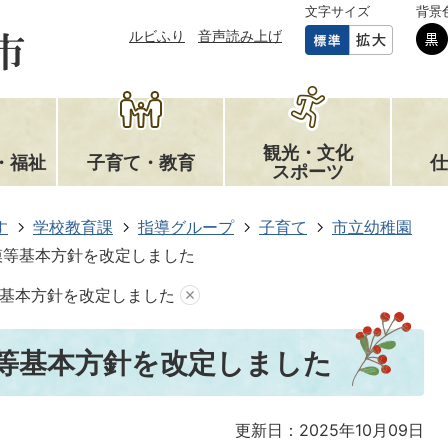
文字サイズ
背景
ルビふり
音声読み上げ
観光・文化
・福祉
子育て・教育
仕
スポーツ
す
学校教育課
指導グループ
子育て
市立幼稚園
模等基本方針を改定しました
基本方針を改定しました
等基本方針を改定しました
更新日：2025年10月09日