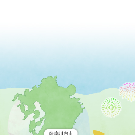
薩
摩
川
内
市
を
示
す
地