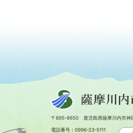
薩
摩
川
〒895-8650 鹿児島県薩摩川内市神
内
市
電話番号：0996-23-5111