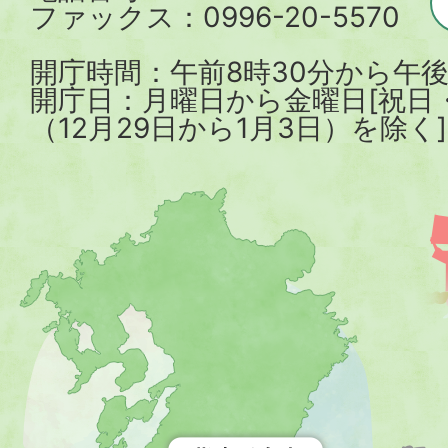
ファックス：0996-20-5570
開庁時間：午前8時30分から午後
開庁日：月曜日から金曜日[祝日
（12月29日から1月3日）を除く]
薩
摩
川
内
市
を
示