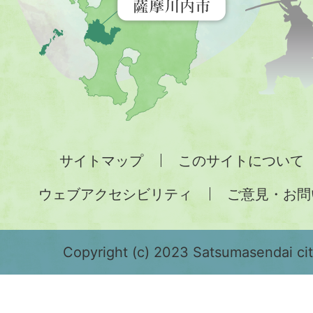
す
地
図。
九
州
全
サイトマップ
このサイトについて
土
ウェブアクセシビリティ
ご意見・お問
が
緑
色
Copyright (c) 2023 Satsumasendai city
で
表