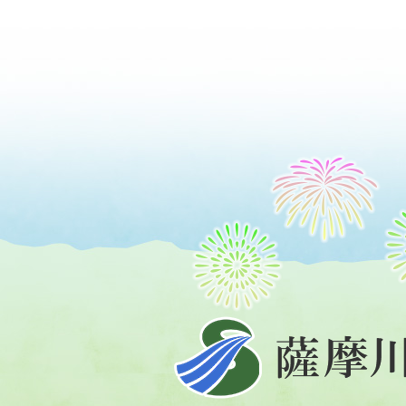
薩
摩
川