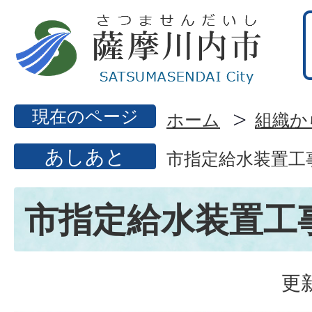
現在のページ
ホーム
組織か
あしあと
市指定給水装置工
市指定給水装置工
更新