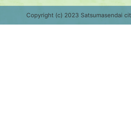
緑
色
Copyright (c) 2023 Satsumasendai city
で
表
示
さ
れ
て
お
り、
鹿
児