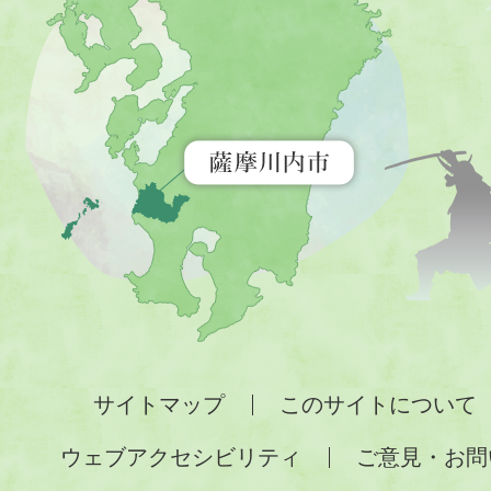
内
市
を
示
す
地
図。
九
州
全
サイトマップ
このサイトについて
土
ウェブアクセシビリティ
ご意見・お問
が