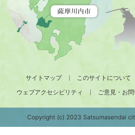
示
す
地
図。
九
州
全
サイトマップ
このサイトについて
土
ウェブアクセシビリティ
ご意見・お問
が
緑
色
Copyright (c) 2023 Satsumasendai city
で