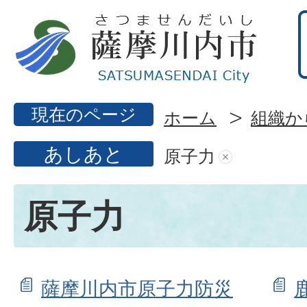
現在のページ
ホーム
組織か
あしあと
原子力
原子力
薩摩川内市原子力防災