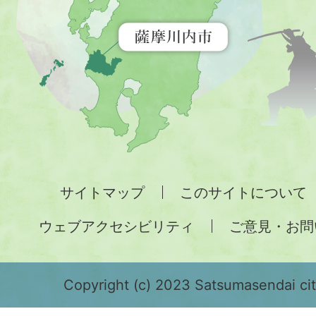
示
す
地
図。
九
州
全
サイトマップ
このサイトについて
土
ウェブアクセシビリティ
ご意見・お問
が
緑
色
Copyright (c) 2023 Satsumasendai city
で