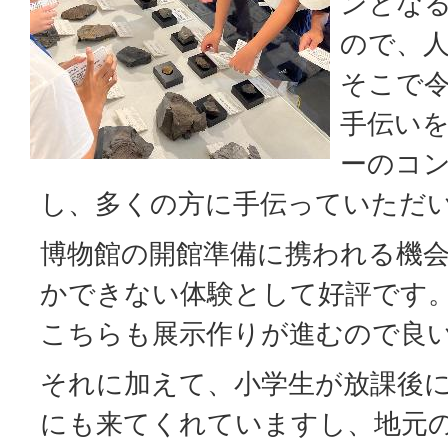
ンとな
ので、
そこで令
手伝い
ーのコ
し、多くの方に手伝っていただ
博物館の開館準備に携われる機
かできない体験として好評です
こちらも展示作りが進むので良
それに加えて、小学生が放課後
にも来てくれていますし、地元