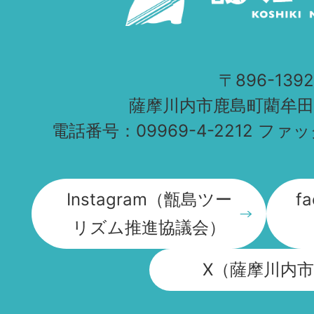
〒896-1392
薩摩川内市鹿島町藺牟田1
電話番号：09969-4-2212 ファッ
Instagram（甑島ツー
f
リズム推進協議会）
X（薩摩川内