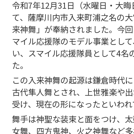
令和7年12月31日（水曜日・大晦
て、薩摩川内市入来町浦之名の大
来神舞」が奉納されました。今回
マイル応援隊のモデル事業として
い、スマイル応援隊員として4名
た。
この入来神舞の起源は鎌倉時代に
古代隼人舞とされ、上世雅楽や出
受け、現在の形になったといわれ
舞手は神聖な装束と面をつけ、太
女舞、四方鬼神、火之神舞など多