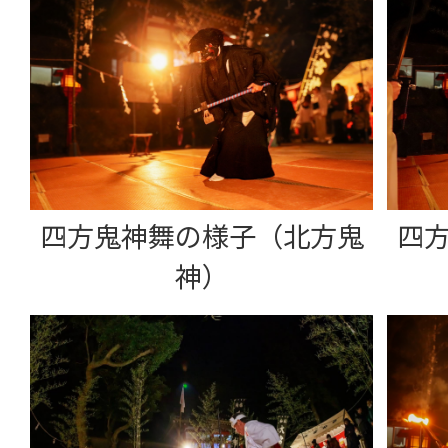
四方鬼神舞の様子（北方鬼
四
神）