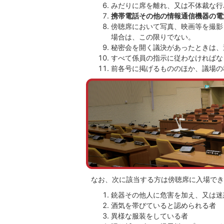
みだりに席を離れ、又は不体裁な行
携帯電話その他の情報通信機器の電
傍聴席において写真、映画等を撮影
場合は、この限りでない。
秘密会を開く議決があったときは、
すべて係員の指示に従わなければな
前各号に掲げるもののほか、議場の
なお、次に該当する方は傍聴席に入場でき
銃器その他人に危害を加え、又は迷
酒気を帯びていると認められる者
異様な服装をしている者