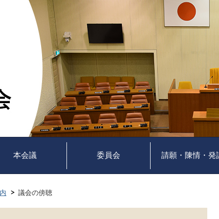
本会議
委員会
請願・陳情・発
内
議会の傍聴