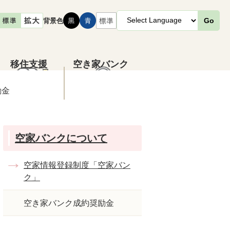
背景色
Go
移住支援
空き家バンク
励金
空家バンクについて
空家情報登録制度「空家バン
ク」
空き家バンク成約奨励金