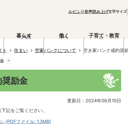
ルビふり
音声読み上げ
文字サイズ
暮らす
働く
子育て・教育
イト
住まい
空家バンクについて
空き家バンク成約奨
金
約奨励金
更新日：2024年06月10日
は下記をご覧ください。
PDFファイル: 1.3MB)