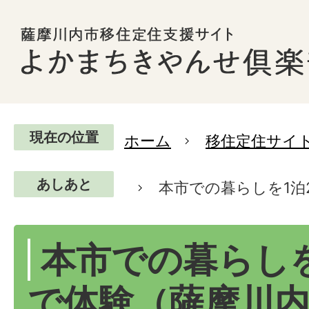
現在の位置
ホーム
移住定住サイ
あしあと
本市での暮らしを1泊
本市での暮らしを
で体験（薩摩川