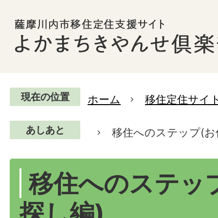
現在の位置
ホーム
移住定住サイ
あしあと
移住へのステップ(お
移住へのステッ
探し編)