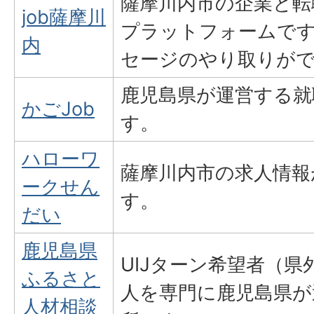
薩摩川内市の企業と転
job薩摩川
プラットフォームで
内
セージのやり取りが
鹿児島県が運営する就
かごJob
す。
ハローワ
薩摩川内市の求人情報
ークせん
す。
だい
鹿児島県
UIJターン希望者（
ふるさと
人を専門に鹿児島県が
人材相談