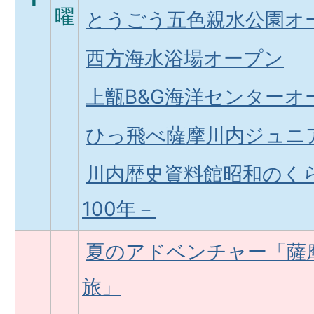
曜
とうごう五色親水公園オ
西方海水浴場オープン
上甑B&G海洋センターオ
ひっ飛べ薩摩川内ジュニ
川内歴史資料館昭和のく
100年－
夏のアドベンチャー「薩
旅」