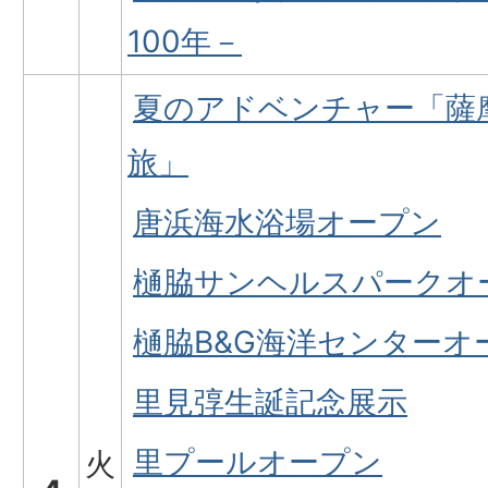
100年－
夏のアドベンチャー「薩
旅」
唐浜海水浴場オープン
樋脇サンヘルスパークオ
樋脇B&G海洋センターオ
里見弴生誕記念展示
里プールオープン
火