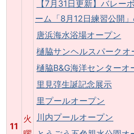
【7月31日更新】バレー
ーム「8月12日練習公開
唐浜海水浴場オープン
樋脇サンヘルスパークオ
樋脇B&G海洋センターオ
里見弴生誕記念展示
里プールオープン
川内プールオープン
火
11
曜
とうごう五色親水公園オ