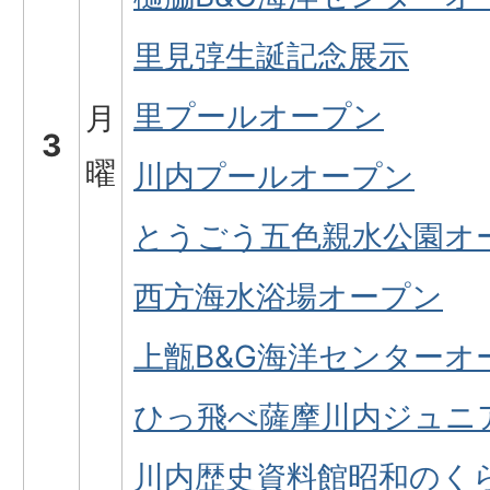
里見弴生誕記念展示
里プールオープン
月
3
曜
川内プールオープン
とうごう五色親水公園オ
西方海水浴場オープン
上甑B&G海洋センターオ
ひっ飛べ薩摩川内ジュニ
川内歴史資料館昭和のく