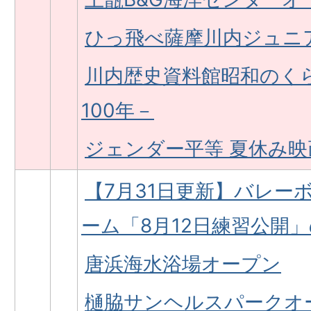
ひっ飛べ薩摩川内ジュニ
川内歴史資料館昭和のく
100年－
ジェンダー平等 夏休み映
【7月31日更新】バレー
ーム「8月12日練習公開
唐浜海水浴場オープン
樋脇サンヘルスパークオ