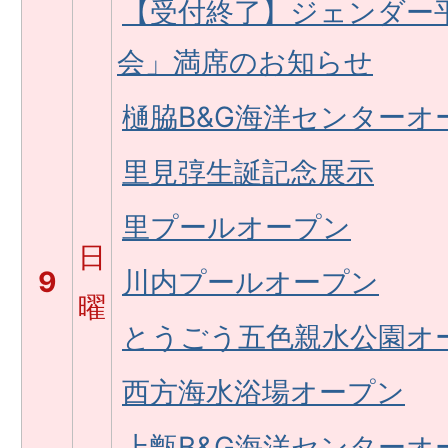
【受付終了】ジェンダー
会」満席のお知らせ
樋脇B&G海洋センターオ
里見弴生誕記念展示
里プールオープン
日
9
川内プールオープン
曜
とうごう五色親水公園オ
西方海水浴場オープン
上甑B&G海洋センターオ