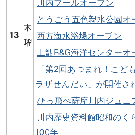
川内プールオープン
とうごう五色親水公園オ
木
13
西方海水浴場オープン
曜
上甑B&G海洋センターオ
「第2回あつまれ！こどもの
ラザせんだい」が開催さ
ひっ飛べ薩摩川内ジュニ
川内歴史資料館昭和のく
100年－