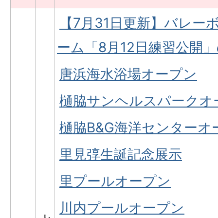
【7月31日更新】バレー
ーム「8月12日練習公開
唐浜海水浴場オープン
樋脇サンヘルスパークオ
樋脇B&G海洋センターオ
里見弴生誕記念展示
里プールオープン
川内プールオープン