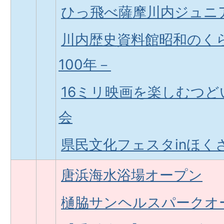
ひっ飛べ薩摩川内ジュニ
川内歴史資料館昭和のく
100年－
16ミリ映画を楽しむつ
会
県民文化フェスタinほくさ
唐浜海水浴場オープン
樋脇サンヘルスパークオ