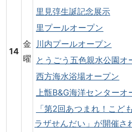
里見弴生誕記念展示
里プールオープン
金
川内プールオープン
14
曜
とうごう五色親水公園オ
西方海水浴場オープン
上甑B&G海洋センターオ
「第2回あつまれ！こどもの
ラザせんだい」が開催さ