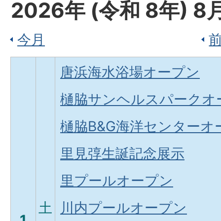
2026
年 (
令和
8
年)
8
今月
唐浜海水浴場オープン
樋脇サンヘルスパークオ
樋脇B&G海洋センターオ
里見弴生誕記念展示
里プールオープン
土
川内プールオープン
1