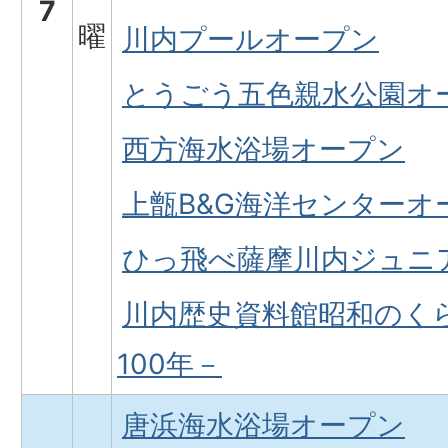
7
曜
川内プールオープン
とうごう五色親水公園オ
西方海水浴場オープン
上甑B&G海洋センターオ
ひっ飛べ薩摩川内ジュニ
川内歴史資料館昭和のく
100年－
唐浜海水浴場オープン