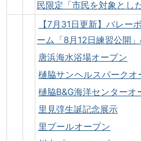
民限定「市民を対象とし
【7月31日更新】バレー
ーム「8月12日練習公開
唐浜海水浴場オープン
樋脇サンヘルスパークオ
樋脇B&G海洋センターオ
里見弴生誕記念展示
里プールオープン