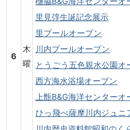
樋脇B&G海洋センターオ
里見弴生誕記念展示
里プールオープン
木
川内プールオープン
6
曜
とうごう五色親水公園オ
西方海水浴場オープン
上甑B&G海洋センターオ
ひっ飛べ薩摩川内ジュニ
川内歴史資料館昭和のく