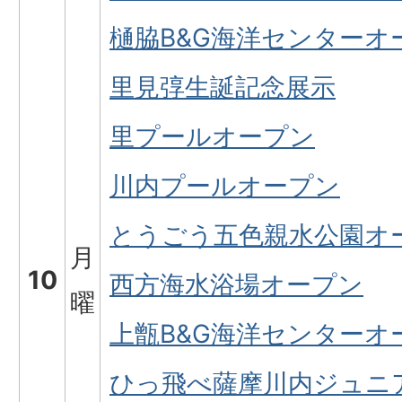
樋脇B&G海洋センターオ
里見弴生誕記念展示
里プールオープン
川内プールオープン
とうごう五色親水公園オ
月
10
西方海水浴場オープン
曜
上甑B&G海洋センターオ
ひっ飛べ薩摩川内ジュニ