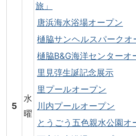
旅」
唐浜海水浴場オープン
樋脇サンヘルスパークオ
樋脇B&G海洋センターオ
里見弴生誕記念展示
里プールオープン
水
5
川内プールオープン
曜
とうごう五色親水公園オ