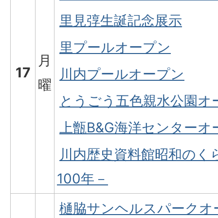
里見弴生誕記念展示
里プールオープン
月
17
川内プールオープン
曜
とうごう五色親水公園オ
上甑B&G海洋センターオ
川内歴史資料館昭和のく
100年－
樋脇サンヘルスパークオ