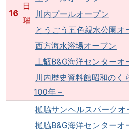
日
16
川内プールオープン
曜
とうごう五色親水公園オ
西方海水浴場オープン
上甑B&G海洋センターオ
川内歴史資料館昭和のく
100年－
樋脇サンヘルスパークオ
樋脇B&G海洋センターオ