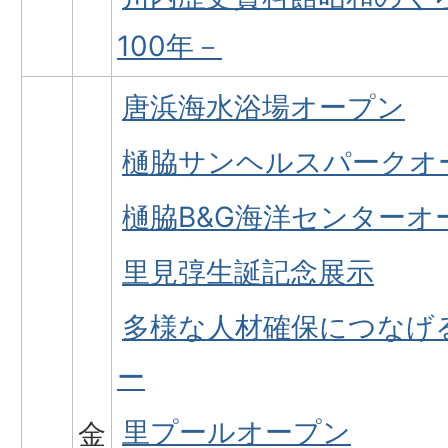
100年－
唐浜海水浴場オープン
樋脇サンヘルスパークオ
樋脇B&G海洋センターオ
里見弴生誕記念展示
多様な人材確保につなげ
ー
里プールオープン
金