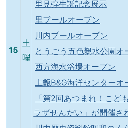
里見弴生誕記念展示
里プールオープン
川内プールオープン
土
15
とうごう五色親水公園オ
曜
西方海水浴場オープン
上甑B&G海洋センターオ
「第2回あつまれ！こどもの
ラザせんだい」が開催さ