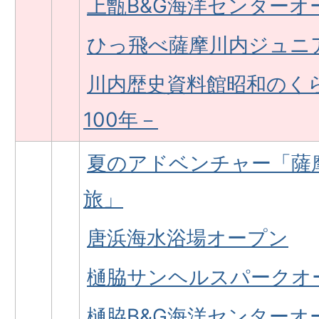
上甑B&G海洋センターオ
ひっ飛べ薩摩川内ジュニ
川内歴史資料館昭和のく
100年－
夏のアドベンチャー「薩
旅」
唐浜海水浴場オープン
樋脇サンヘルスパークオ
樋脇B&G海洋センターオ