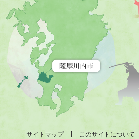
川
内
市
を
示
す
地
図。
九
州
全
サイトマップ
このサイトについて