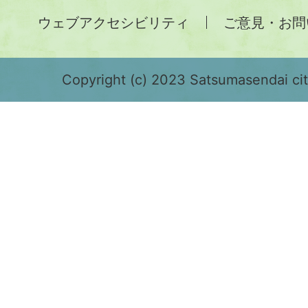
土
ウェブアクセシビリティ
ご意見・お問
が
緑
色
Copyright (c) 2023 Satsumasendai city
で
表
示
さ
れ
て
お
り、