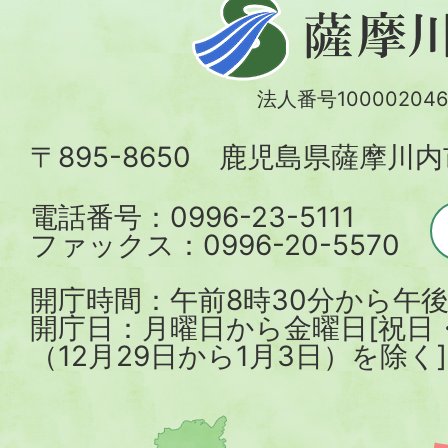
薩
摩
川
法人番号100002046
内
〒895-8650 鹿児島県薩摩川
市
電話番号：0996-23-5111
ファックス：0996-20-5570
開庁時間：午前8時30分から午後
開庁日：月曜日から金曜日[祝日
（12月29日から1月3日）を除く]
薩