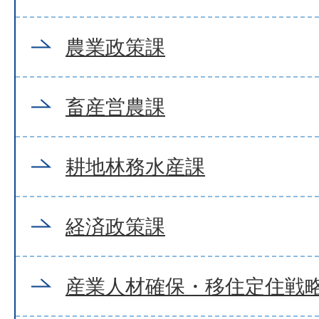
農業政策課
畜産営農課
耕地林務水産課
経済政策課
産業人材確保・移住定住戦