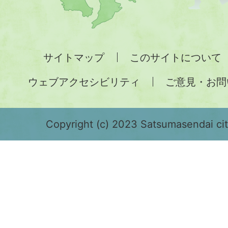
九
州
全
サイトマップ
このサイトについて
土
ウェブアクセシビリティ
ご意見・お問
が
緑
色
Copyright (c) 2023 Satsumasendai city
で
表
示
さ
れ