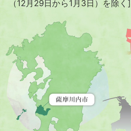
（12月29日から1月3日）を除く]
薩
摩
川
内
市
を
示
す
地
図。