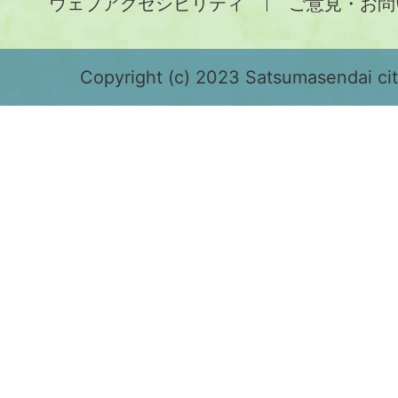
ウェブアクセシビリティ
ご意見・お問
が
緑
色
Copyright (c) 2023 Satsumasendai city
で
表
示
さ
れ
て
お
り、
鹿