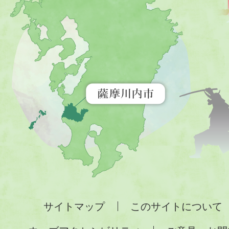
川
内
市
を
示
す
地
図。
九
州
全
サイトマップ
このサイトについて
土