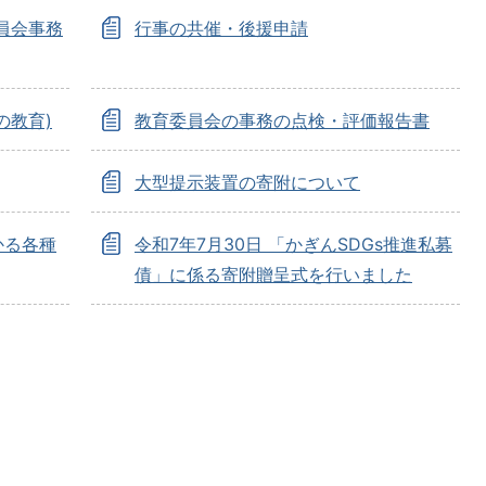
員会事務
行事の共催・後援申請
の教育)
教育委員会の事務の点検・評価報告書
大型提示装置の寄附について
かる各種
令和7年7月30日 「かぎんSDGs推進私募
債」に係る寄附贈呈式を行いました