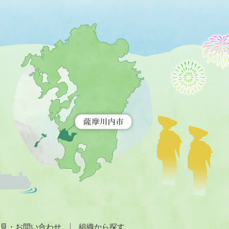
薩
摩
川
内
市
を
示
す
地
図。
九
州
全
土
が
緑
色
で
見・お問い合わせ
組織から探す