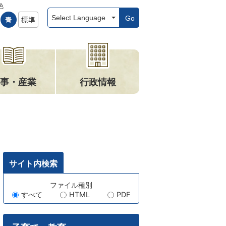
色
Go
事・産業
行政情報
サイト内検索
キ
ファイル種別
すべて
HTML
PDF
ー
ワ