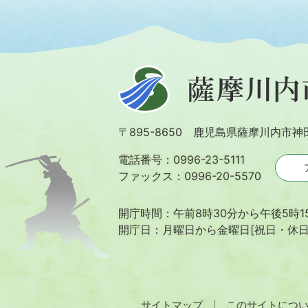
薩
摩
川
〒895-8650 鹿児島県薩摩川内市神
内
市
電話番号：0996-23-5111
ファックス：0996-20-5570
開庁時間：午前8時30分から午後5時1
開庁日：月曜日から金曜日[祝日・休
サイトマップ
このサイトにつ