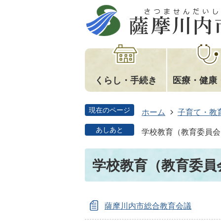
くらし・手続き
医療・健康
現在のページ
ホーム
子育て・教
あしあと
学校教育（教育委員会
学校教育（教育委員
薩摩川内市総合教育会議