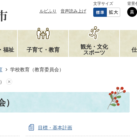
文字サイズ
背景
ルビふり
音声読み上げ
観光・文化
・福祉
子育て・教育
仕
スポーツ
育
学校教育（教育委員会）
）
会）
目標・基本計画