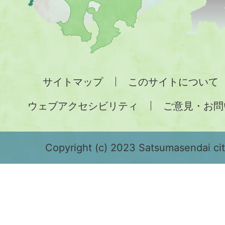
図。
九
州
全
サイトマップ
このサイトについて
土
ウェブアクセシビリティ
ご意見・お問
が
緑
色
Copyright (c) 2023 Satsumasendai city
で
表
示