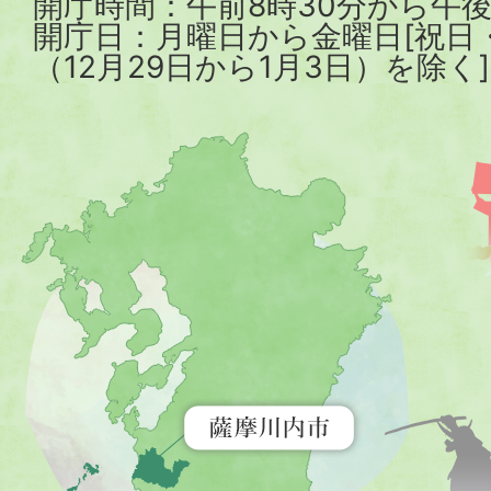
開庁時間：午前8時30分から午後
開庁日：月曜日から金曜日[祝日
（12月29日から1月3日）を除く]
薩
摩
川
内
市
を
示
す
地