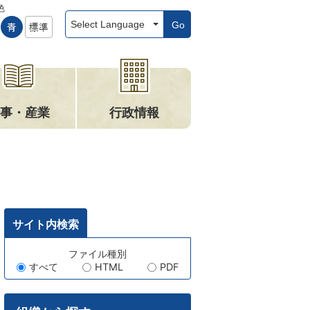
色
Go
事・産業
行政情報
サイト内検索
キ
ファイル種別
すべて
HTML
PDF
ー
ワ