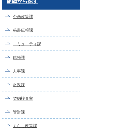
組織から探す
ー
ド
企画政策課
検
秘書広報課
索
コミュニティ課
総務課
人事課
財政課
契約検査室
管財課
くらし政策課