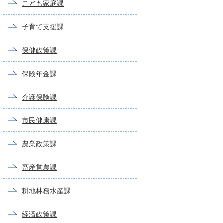
こども家庭課
子育て支援課
保健政策課
保険年金課
介護保険課
市民健康課
農業政策課
畜産営農課
耕地林務水産課
経済政策課