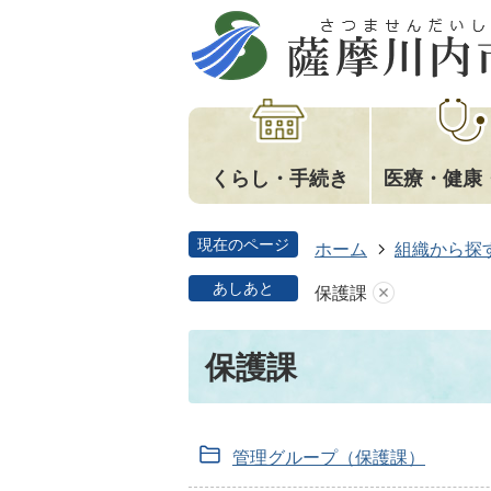
くらし・手続き
医療・健康
現在のページ
ホーム
組織から探
あしあと
保護課
保護課
管理グループ（保護課）