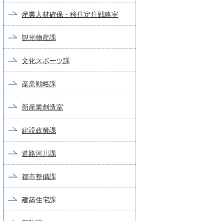
産業人材確保・移住定住戦略室
観光物産課
文化スポーツ課
産業戦略課
新産業創造室
建設政策課
道路河川課
都市整備課
建築住宅課