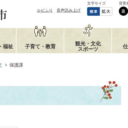
文字サイズ
背景
ルビふり
音声読み上げ
観光・文化
・福祉
子育て・教育
仕
スポーツ
す
保護課