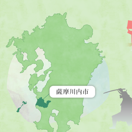
薩
摩
川
内
市
を
示
す
地
図。
九