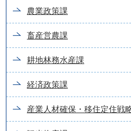
農業政策課
畜産営農課
耕地林務水産課
経済政策課
産業人材確保・移住定住戦