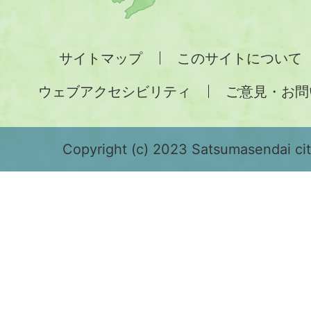
州
全
サイトマップ
このサイトについて
土
ウェブアクセシビリティ
ご意見・お問
が
緑
色
Copyright (c) 2023 Satsumasendai city
で
表
示
さ
れ
て