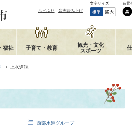
文字サイズ
背景
ルビふり
音声読み上げ
観光・文化
・福祉
子育て・教育
仕
スポーツ
す
上水道課
西部水道グループ