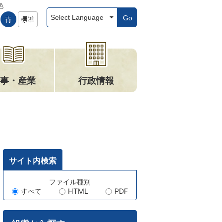
色
Go
事・産業
行政情報
サイト内検索
キ
ファイル種別
すべて
HTML
PDF
ー
ワ