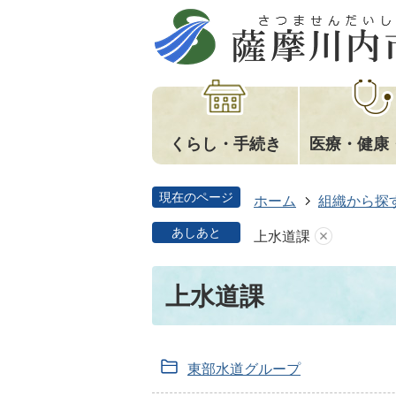
くらし・手続き
医療・健康
現在のページ
ホーム
組織から探
あしあと
上水道課
上水道課
東部水道グループ