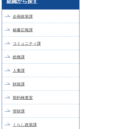
組織から探す
ー
ド
企画政策課
検
秘書広報課
索
コミュニティ課
総務課
人事課
財政課
契約検査室
管財課
くらし政策課