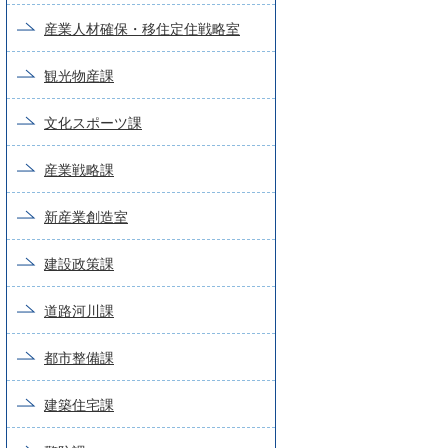
産業人材確保・移住定住戦略室
観光物産課
文化スポーツ課
産業戦略課
新産業創造室
建設政策課
道路河川課
都市整備課
建築住宅課