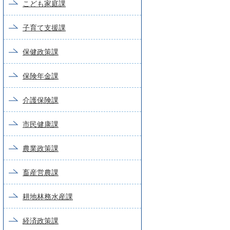
こども家庭課
子育て支援課
保健政策課
保険年金課
介護保険課
市民健康課
農業政策課
畜産営農課
耕地林務水産課
経済政策課