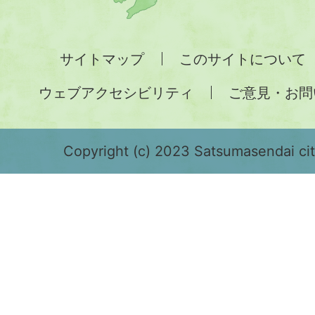
州
全
サイトマップ
このサイトについて
土
ウェブアクセシビリティ
ご意見・お問
が
緑
色
Copyright (c) 2023 Satsumasendai city
で
表
示
さ
れ
て