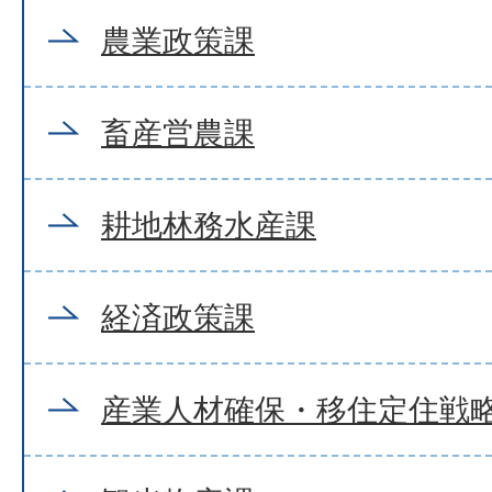
農業政策課
畜産営農課
耕地林務水産課
経済政策課
産業人材確保・移住定住戦