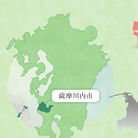
薩
摩
川
内
市
を
示
す
地
図。
九