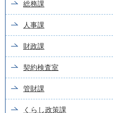
総務課
人事課
財政課
契約検査室
管財課
くらし政策課