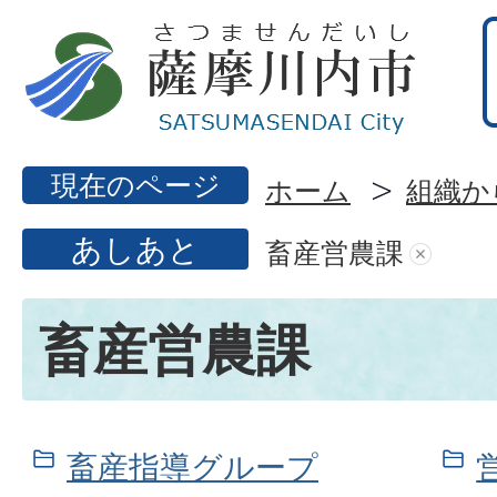
現在のページ
ホーム
組織か
あしあと
畜産営農課
畜産営農課
畜産指導グループ