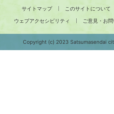
全
サイトマップ
このサイトについて
土
ウェブアクセシビリティ
ご意見・お問
が
緑
色
Copyright (c) 2023 Satsumasendai city
で
表
示
さ
れ
て
お