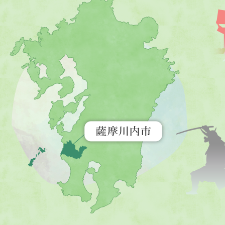
薩
摩
川
内
市
を
示
す
地
図。
九
州