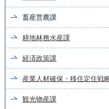
畜産営農課
耕地林務水産課
経済政策課
産業人材確保・移住定住戦
観光物産課