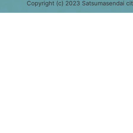
色
Copyright (c) 2023 Satsumasendai city
で
表
示
さ
れ
て
お
り、
鹿
児
島