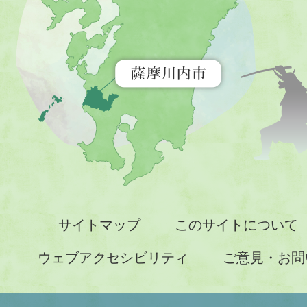
市
を
示
す
地
図。
九
州
全
サイトマップ
このサイトについて
土
ウェブアクセシビリティ
ご意見・お問
が
緑