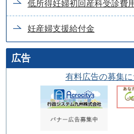
低所得妊婦初回産科受診費
妊産婦支援給付金
広告
有料広告の募集に