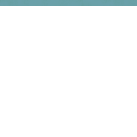
で
表
示
さ
れ
て
お
り、
鹿
児
島