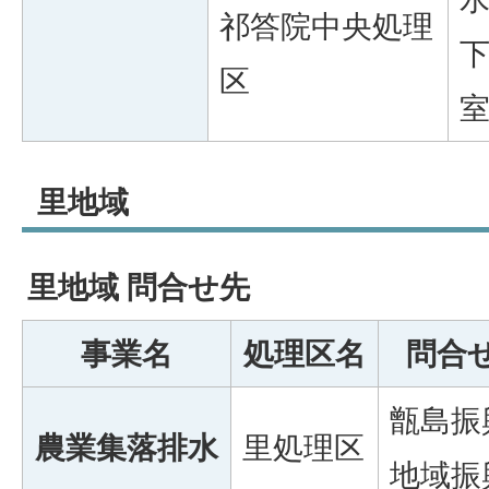
祁答院中央処理
区
里地域
里地域 問合せ先
事業名
処理区名
問合
甑島振
農業集落
排水
里処理区
地域振