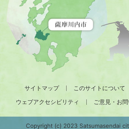
を
示
す
地
図。
九
州
全
サイトマップ
このサイトについて
土
ウェブアクセシビリティ
ご意見・お問
が
緑
色
Copyright (c) 2023 Satsumasendai city