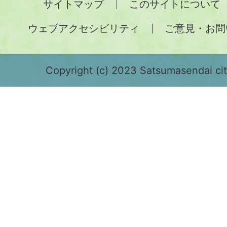
サイトマップ
このサイトについて
土
ウェブアクセシビリティ
ご意見・お問
が
緑
色
Copyright (c) 2023 Satsumasendai city
で
表
示
さ
れ
て
お
り、