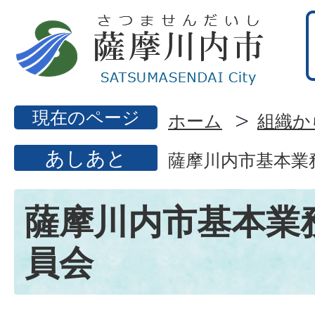
現在のページ
ホーム
組織か
あしあと
薩摩川内市基本業
薩摩川内市基本業
員会