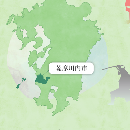
摩
川
内
市
を
示
す
地
図。
九
州
全