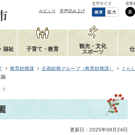
文字サイズ
背景
ルビふり
音声読み上げ
観光・文化
・福祉
子育て・教育
仕
スポーツ
す
教育総務課
企画総務グループ（教育総務課）
くら
稚園
園
更新日：2025年09月24日