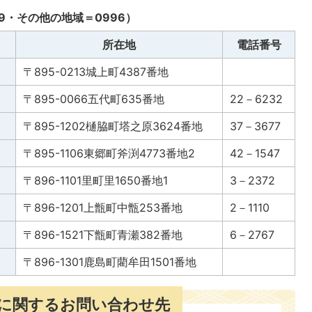
9・その他の地域＝0996）
所在地
電話番号
〒895-0213城上町4387番地
〒895-0066五代町635番地
22－6232
〒895-1202樋脇町塔之原3624番地
37－3677
〒895-1106東郷町斧渕4773番地2
42－1547
〒896-1101里町里1650番地1
3－2372
〒896-1201上甑町中甑253番地
2－1110
〒896-1521下甑町青瀬382番地
6－2767
）
〒896-1301鹿島町藺牟田1501番地
に関するお問い合わせ先