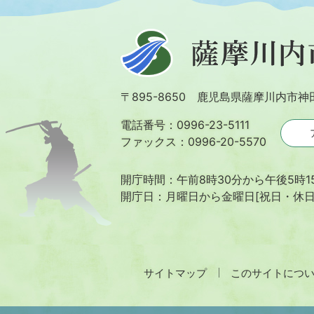
薩
摩
川
〒895-8650 鹿児島県薩摩川内市神
内
市
電話番号：0996-23-5111
ファックス：0996-20-5570
開庁時間：午前8時30分から午後5時1
開庁日：月曜日から金曜日[祝日・休
サイトマップ
このサイトにつ