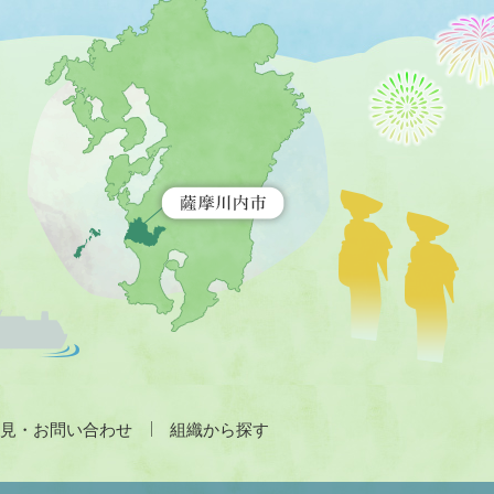
薩
摩
川
内
市
を
示
す
地
図。
九
州
全
土
が
緑
色
で
見・お問い合わせ
組織から探す
表
示
さ