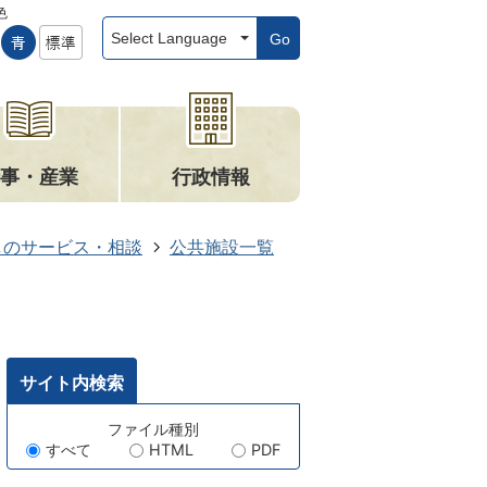
色
Go
事・産業
行政情報
しのサービス・相談
公共施設一覧
サイト内検索
キ
ファイル種別
すべて
HTML
PDF
ー