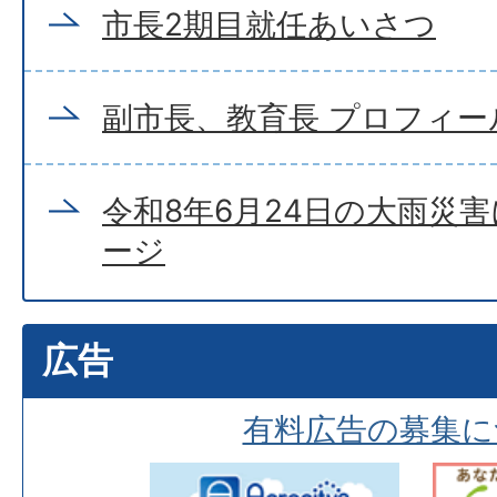
市長2期目就任あいさつ
副市長、教育長 プロフィー
令和8年6月24日の大雨災
ージ
広告
有料広告の募集に