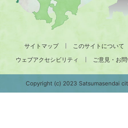
図。
九
州
全
サイトマップ
このサイトについて
土
ウェブアクセシビリティ
ご意見・お問
が
緑
色
Copyright (c) 2023 Satsumasendai city
で
表
示
さ