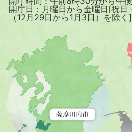
開庁時間：午前8時30分から午後
開庁日：月曜日から金曜日[祝日
（12月29日から1月3日）を除く]
薩
摩
川
内
市
を
示
す
地