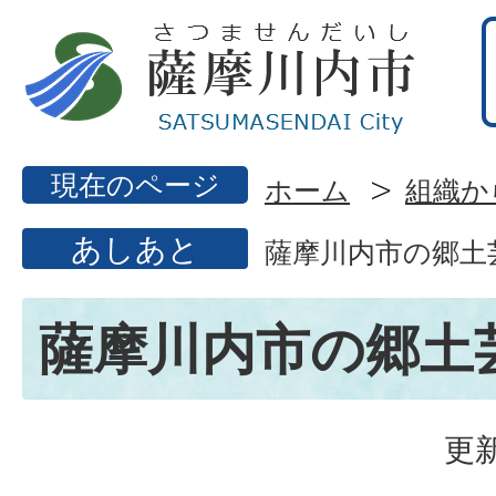
現在のページ
ホーム
組織か
あしあと
薩摩川内市の郷土
薩摩川内市の郷土
更新