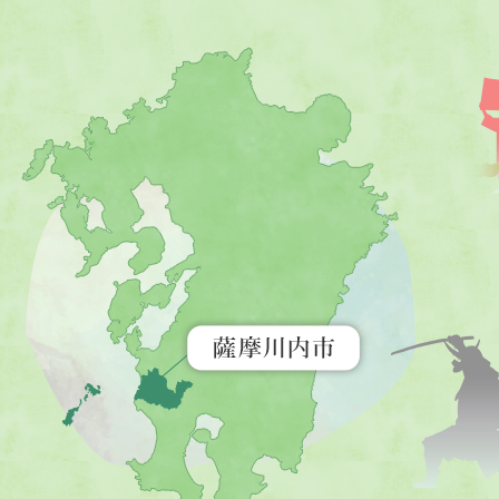
薩
摩
川
内
市
を
示
す
地
図。
九