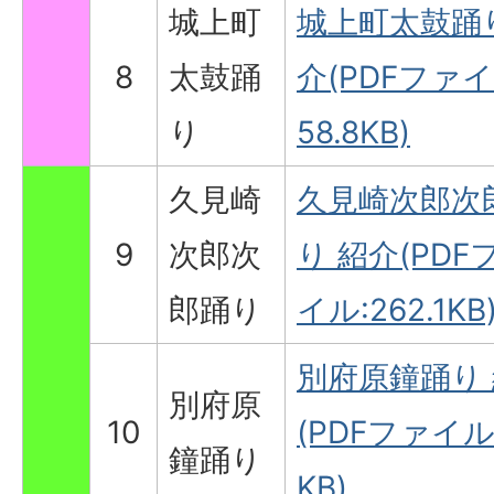
城上町
城上町太鼓踊
8
太鼓踊
介(PDFファイ
り
58.8KB)
久見崎
久見崎次郎次
9
次郎次
り 紹介(PDF
郎踊り
イル:262.1KB
別府原鐘踊り
別府原
10
(PDFファイル
鐘踊り
KB)