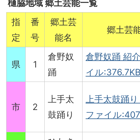
樋脇地域 郷土芸能一覧
指
番
郷土芸
郷土芸
定
号
能名
倉野奴
倉野奴踊 紹介
県
1
踊
イル:376.7KB
上手太
上手太鼓踊り 
市
2
鼓踊り
ファイル:407.