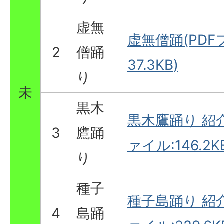
虚無
虚無僧踊(PDF
2
僧踊
37.3KB)
り
未
黒木
黒木鷹踊り 紹介
3
鷹踊
ァイル:146.2K
り
種子
種子島踊り 紹介
4
島踊