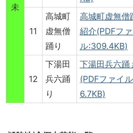
未
高城町
高城町虚無僧
11
虚無僧
紹介(PDFフ
踊り
ル:309.4KB)
下湯田
下湯田兵六踊
12
兵六踊
(PDFファイル
り
6.7KB)