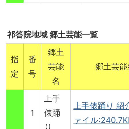
祁答院地域 郷土芸能一覧
郷土
指
番
芸能
郷土芸能
定
号
名
上手
上手俵踊り 紹介
1
俵踊
ァイル:240.7K
り