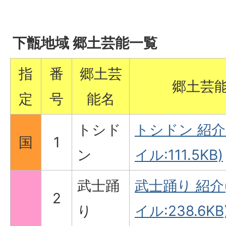
下甑地域 郷土芸能一覧
指
番
郷土芸
郷土芸
定
号
能名
トシド
トシドン 紹介
国
1
ン
イル:111.5KB)
武士踊
武士踊り 紹介
2
り
イル:238.6KB