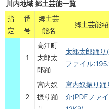
川内地域 郷土芸能一覧
指
番
郷土芸
郷土芸能紹
定
号
能名
高江町
太郎太郎踊り(
1
太郎太
ファイル:195.
郎踊
宮内奴
宮内奴振り踊
2
振り踊
介(PDFファイ