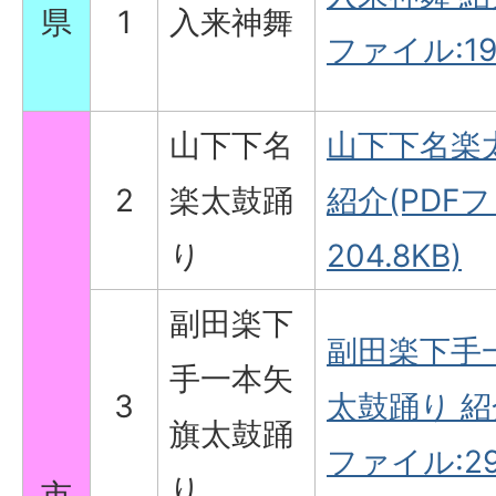
県
1
入来神舞
ファイル:198
山下下名
山下下名楽
2
楽太鼓踊
紹介(PDF
り
204.8KB)
副田楽下
副田楽下手
手一本矢
3
太鼓踊り 紹
旗太鼓踊
ファイル:291
り
市