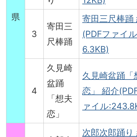
り
12KB)
県
寄田三尺棒踊
寄田三
3
(PDFファイル
尺棒踊
6.3KB)
久見崎
久見崎盆踊「
盆踊
4
恋」 紹介(PD
「想夫
ァイル:243.8
恋」
次郎次郎踊り