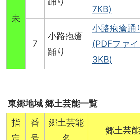
踊り
7KB)
未
小路疱瘡踊
小路疱瘡
7
(PDFファイル
踊り
3KB)
東郷地域 郷土芸能一覧
指
番
郷土芸能
郷土芸
定
号
名