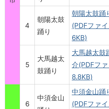
朝陽太鼓踊
朝陽太鼓
4
(PDFファイル
踊り
6KB)
大馬越太鼓
大馬越太
5
介(PDFファ
鼓踊り
8.8KB)
中須金山踊
中須金山
6
(PDFファイル