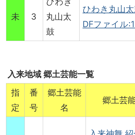
ひわき
ひわき丸山太鼓
未
3
丸山太
DFファイル:16
鼓
入来地域 郷土芸能一覧
指
番
郷土芸能
郷土芸
定
号
名
入来神舞 紹介