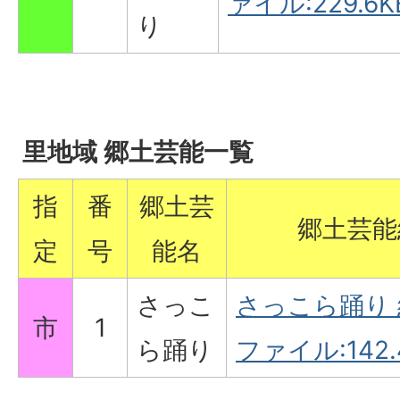
ァイル:229.6K
り
里地域 郷土芸能一覧
指
番
郷土芸
郷土芸能
定
号
能名
さっこ
さっこら踊り 
市
1
ら踊り
ファイル:142.