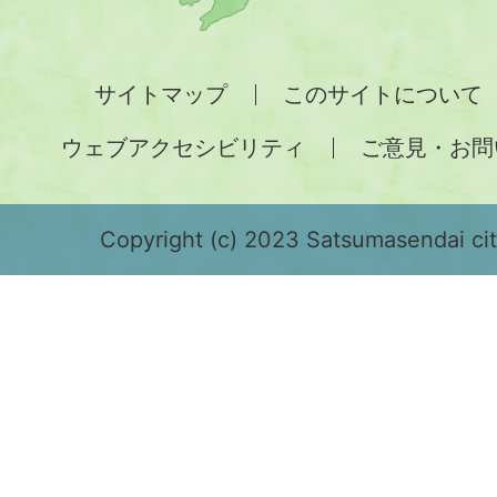
州
全
サイトマップ
このサイトについて
土
ウェブアクセシビリティ
ご意見・お問
が
緑
色
Copyright (c) 2023 Satsumasendai city
で
表
示
さ
れ