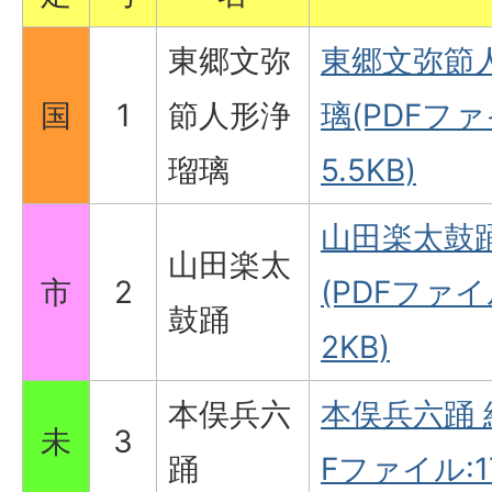
東郷文弥
東郷文弥節
国
1
節人形浄
璃(PDFファ
瑠璃
5.5KB)
山田楽太鼓踊
山田楽太
市
2
(PDFファイル
鼓踊
2KB)
本俣兵六
本俣兵六踊 
未
3
踊
Fファイル:17