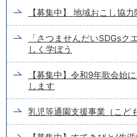
【募集中】 地域おこし協力
「さつませんだいSDGsクエ
しく学ぼう
【募集中】令和9年歌会始
します
乳児等通園支援事業（こど