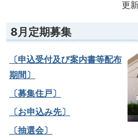
更新
8月定期募集
〔申込受付及び案内書等配布
期間〕
〔募集住戸〕
〔お申込み先〕
〔抽選会〕