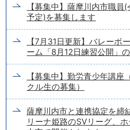
【募集中】薩摩川内市職員(
予定)を募集します
【7月31日更新】バレーボ
ーム「8月12日練習公開」
【募集中】勤労青少年講座
クル生の募集）
薩摩川内市と連携協定を締
リーナ姫路のSVリーグ、