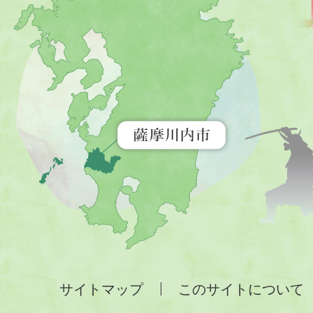
川
内
市
を
示
す
地
図。
九
州
全
サイトマップ
このサイトについて
土