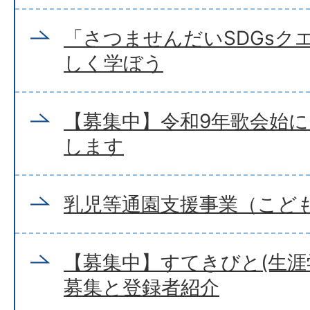
「さつませんだいSDGsクエ
しく学ぼう
【募集中】令和9年歌会始
します
乳児等通園支援事業（こど
【募集中】すてきびと(生涯
募集と登録者紹介