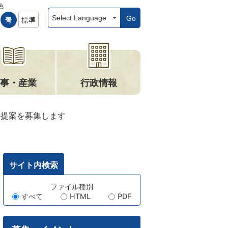
色
Go
事・産業
行政情報
の提案を募集します
サイト内検索
キ
ファイル種別
すべて
HTML
PDF
ー
ワ