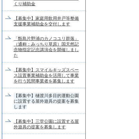
くり補助金
【募集中】家庭用飲用井戸等整備
支援事業補助金を交付します
「甑島片野浦のカノコユリ群落」
（通称：みっちり草原）国天然記
念物指定記念講演会を開催しまし
た
【募集中】スマイルキッズスペー
ス設置事業補助金を活用して事業
を行う民間事業者を募集します
【募集中】樋渡川多目的運動公園
に設置する屋外遊具の提案を募集
します
【募集中】三堂公園に設置する屋
外遊具の提案を募集します