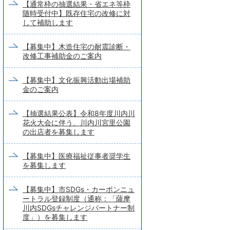
【通常枠の抽選結果・省エネ等枠
随時受付中】既存住宅の改修に対
して補助します
【募集中】木造住宅の耐震診断・
改修工事補助金のご案内
【募集中】文化振興活動出場補助
金のご案内
【抽選結果公表】令和8年度川内川
花火大会に伴う、川内川宮里公園
の出店者を募集します
【募集中】医療福祉従事者奨学生
を募集します
【募集中】市SDGs・カーボンニュ
ートラル登録制度（通称：「薩摩
川内SDGsチャレンジパートナー制
度」）を募集します