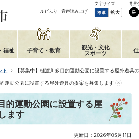
文字サイズ
背景
ルビふり
音声読み上げ
観光・文化
・福祉
子育て・教育
仕
スポーツ
ント
【募集中】樋渡川多目的運動公園に設置する屋外遊具
的運動公園に設置する屋外遊具の提案を募集します
目的運動公園に設置する屋
します
更新日：2026年05月11日