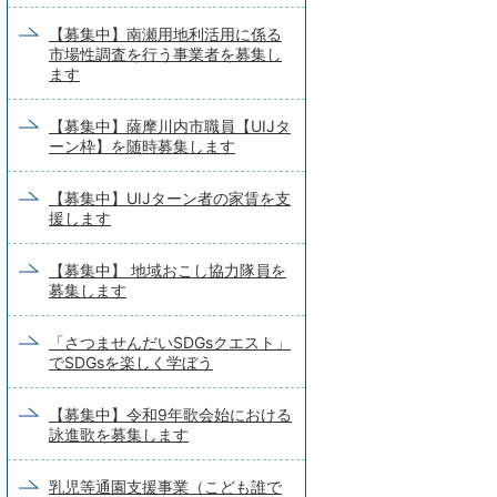
【募集中】南瀬用地利活用に係る
市場性調査を行う事業者を募集し
ます
【募集中】薩摩川内市職員【UIJタ
ーン枠】を随時募集します
【募集中】UIJターン者の家賃を支
援します
【募集中】 地域おこし協力隊員を
募集します
「さつませんだいSDGsクエスト」
でSDGsを楽しく学ぼう
【募集中】令和9年歌会始における
詠進歌を募集します
乳児等通園支援事業（こども誰で