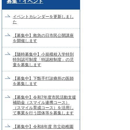
募集・イベント
ー
ド
イベントカレンダーを更新しまし
た
検
索
【募集中】救急の日市民公開講座
を開催します
【随時募集中】小規模校入学特別
特別認可制度「特認校制度」の児
童を募集します
【募集中】下甑手打診療所の医師
を募集します
【募集中】令和7年度市民活動支援
補助金（スマイル連携コース）
（スマイル育成コース）を活用し
て事業を行う団体等を募集します
【募集中】令和8年度 市立幼稚園