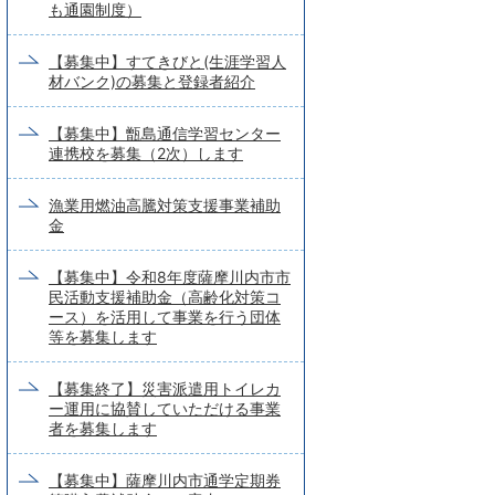
も通園制度）
【募集中】すてきびと(生涯学習人
材バンク)の募集と登録者紹介
【募集中】甑島通信学習センター
連携校を募集（2次）します
漁業用燃油高騰対策支援事業補助
金
【募集中】令和8年度薩摩川内市市
民活動支援補助金（高齢化対策コ
ース）を活用して事業を行う団体
等を募集します
【募集終了】災害派遣用トイレカ
ー運用に協賛していただける事業
者を募集します
【募集中】薩摩川内市通学定期券