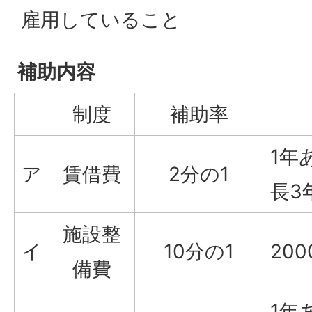
雇用していること
補助内容
制度
補助率
1年
ア
賃借費
2分の1
長3
施設整
イ
10分の1
20
備費
1年