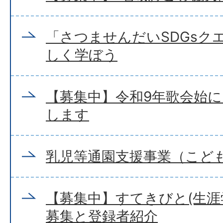
「さつませんだいSDGsクエ
しく学ぼう
【募集中】令和9年歌会始
します
乳児等通園支援事業（こど
【募集中】すてきびと(生涯
募集と登録者紹介