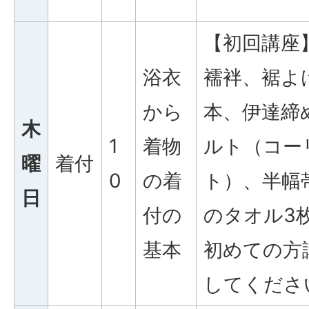
【初回講座
浴衣
襦袢、裾よ
から
本、伊達締
木
1
着物
ルト（コー
曜
着付
0
の着
ト）、半幅
日
付の
のタオル3
基本
初めての方
してくださ