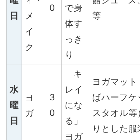
0
で身
日
メ
等
体す
イ
っき
ク
り
「キ
ヨガマット
水
レイ
ヨ
3
ばハーフケ
曜
にな
ガ
0
スタオル等
日
る」
りとした服
ヨガ