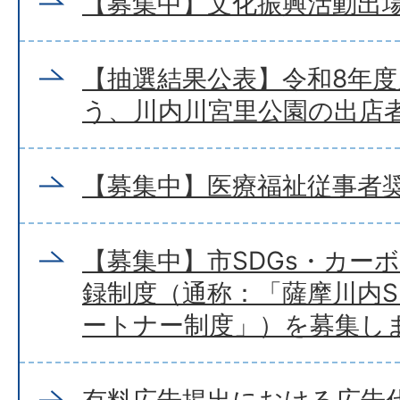
【募集中】文化振興活動出
【抽選結果公表】令和8年
う、川内川宮里公園の出店
【募集中】医療福祉従事者
【募集中】市SDGs・カー
録制度（通称：「薩摩川内S
ートナー制度」）を募集し