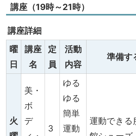
講座（19時～21時）
講座詳細
曜
講座
定
活動
準備す
日
名
員
内容
ゆる
美・
ゆる
ボ
簡単
火
デ
運動できる
3
運動
曜
ィ・
館シューズ