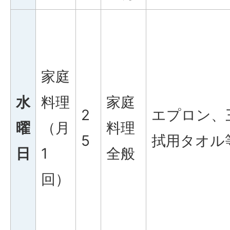
家庭
水
料理
家庭
2
エプロン、
曜
（月
料理
5
拭用タオル
日
1
全般
回）