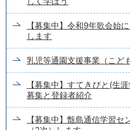
しく学ぼう
【募集中】令和9年歌会始
します
乳児等通園支援事業（こど
【募集中】すてきびと(生涯
募集と登録者紹介
【募集中】甑島通信学習セ