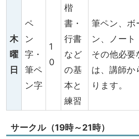
楷
ペ
書・
筆ペン、ボ
木
ン
行書
ン、ノート
1
曜
字・
など
その他必要
0
日
筆ペ
の基
は、講師か
ン字
本と
ります。
練習
サークル（19時～21時）