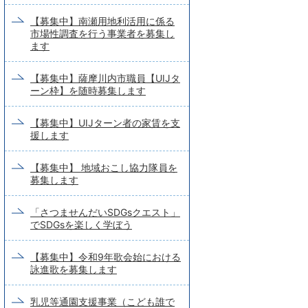
【募集中】南瀬用地利活用に係る
市場性調査を行う事業者を募集し
ます
【募集中】薩摩川内市職員【UIJタ
ーン枠】を随時募集します
【募集中】UIJターン者の家賃を支
援します
【募集中】 地域おこし協力隊員を
募集します
「さつませんだいSDGsクエスト」
でSDGsを楽しく学ぼう
【募集中】令和9年歌会始における
詠進歌を募集します
乳児等通園支援事業（こども誰で