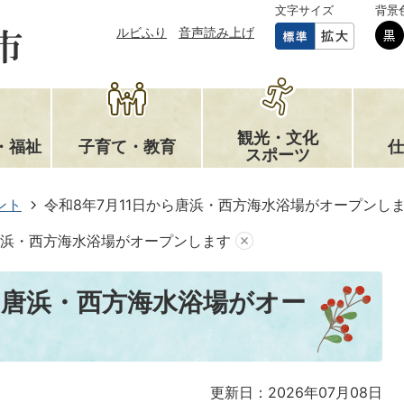
文字サイズ
背景
ルビふり
音声読み上げ
観光・文化
・福祉
子育て・教育
仕
スポーツ
ント
令和8年7月11日から唐浜・西方海水浴場がオープンし
ら唐浜・西方海水浴場がオープンします
ら唐浜・西方海水浴場がオー
更新日：2026年07月08日