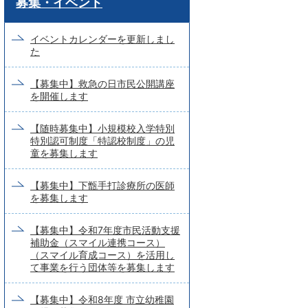
募集・イベント
ー
ド
イベントカレンダーを更新しまし
た
検
索
【募集中】救急の日市民公開講座
を開催します
【随時募集中】小規模校入学特別
特別認可制度「特認校制度」の児
童を募集します
【募集中】下甑手打診療所の医師
を募集します
【募集中】令和7年度市民活動支援
補助金（スマイル連携コース）
（スマイル育成コース）を活用し
て事業を行う団体等を募集します
【募集中】令和8年度 市立幼稚園