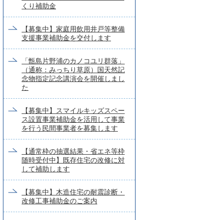
くり補助金
【募集中】家庭用飲用井戸等整備
支援事業補助金を交付します
「甑島片野浦のカノコユリ群落」
（通称：みっちり草原）国天然記
念物指定記念講演会を開催しまし
た
【募集中】スマイルキッズスペー
ス設置事業補助金を活用して事業
を行う民間事業者を募集します
【通常枠の抽選結果・省エネ等枠
随時受付中】既存住宅の改修に対
して補助します
【募集中】木造住宅の耐震診断・
改修工事補助金のご案内