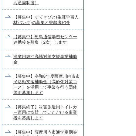
も通園制度）
【募集中】すてきびと(生涯学習人
材バンク)の募集と登録者紹介
【募集中】甑島通信学習センター
連携校を募集（2次）します
漁業用燃油高騰対策支援事業補助
金
【募集中】令和8年度薩摩川内市市
民活動支援補助金（高齢化対策コ
ース）を活用して事業を行う団体
等を募集します
【募集終了】災害派遣用トイレカ
ー運用に協賛していただける事業
者を募集します
【募集中】薩摩川内市通学定期券