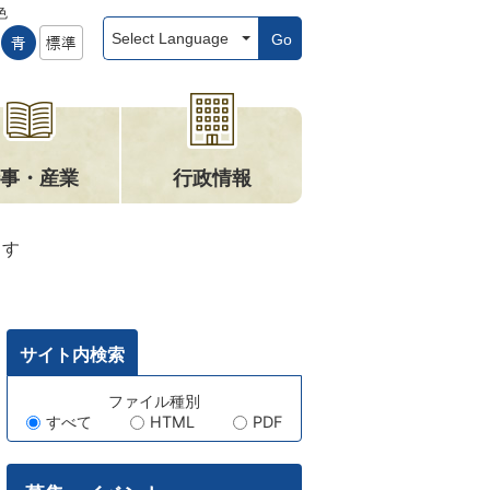
色
Go
事・産業
行政情報
ます
サイト内検索
キ
ファイル種別
すべて
HTML
PDF
ー
ワ