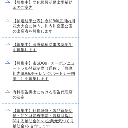
【募集中】文化振興活動出場補助
金のご案内
【抽選結果公表】令和8年度川内川
花火大会に伴う、川内川宮里公園
の出店者を募集します
【募集中】医療福祉従事者奨学生
を募集します
【募集中】市SDGs・カーボンニュ
ートラル登録制度（通称：「薩摩
川内SDGsチャレンジパートナー制
度」）を募集します
有料広告掲出における広告代理店
の決定
【募集中】社員研修・製品宣伝活
動・知的財産権申請・資格取得に
関する補助金(中小企業元気づくり
補助金)を交付します