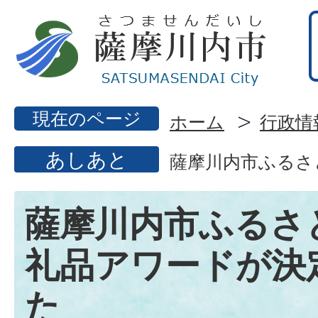
現在のページ
ホーム
行政情
あしあと
薩摩川内市ふるさ
薩摩川内市ふるさ
礼品アワードが決
た