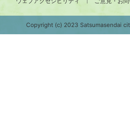
ウェブアクセシビリティ
ご意見・お問
が
緑
色
Copyright (c) 2023 Satsumasendai city
で
表
示
さ
れ
て
お
り、
鹿