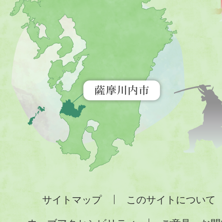
川
内
市
を
示
す
地
図。
九
州
全
サイトマップ
このサイトについて
土