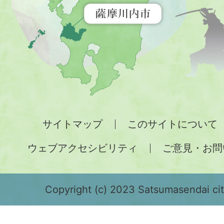
示
す
地
図。
九
州
全
サイトマップ
このサイトについて
土
ウェブアクセシビリティ
ご意見・お問
が
緑
色
Copyright (c) 2023 Satsumasendai city
で