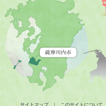
摩
川
内
市
を
示
す
地
図。
九
州
全
サイトマップ
このサイトについて