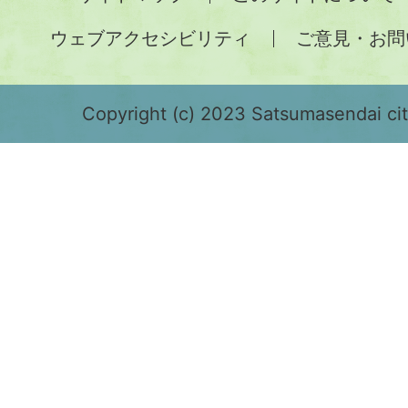
土
ウェブアクセシビリティ
ご意見・お問
が
緑
色
Copyright (c) 2023 Satsumasendai city
で
表
示
さ
れ
て
お
り、