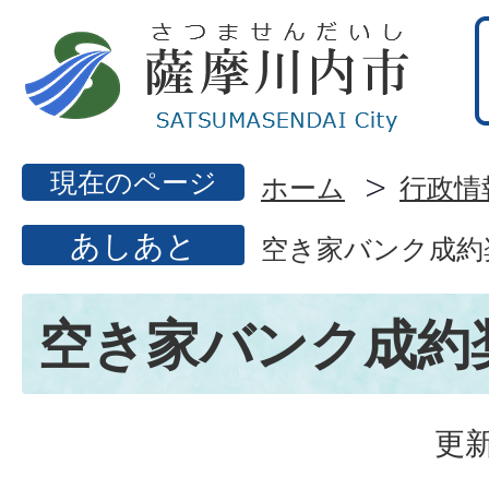
現在のページ
ホーム
行政情
あしあと
空き家バンク成約
空き家バンク成約
更新